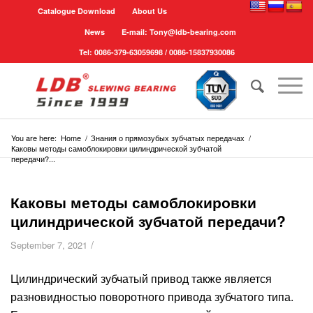
Catalogue Download
About Us
News
E-mail: Tony@ldb-bearing.com
Tel: 0086-379-63059698 / 0086-15837930086
You are here:
Home
/
Знания о прямозубых зубчатых передачах
/
Каковы методы самоблокировки цилиндрической зубчатой
передачи?...
Каковы методы самоблокировки
цилиндрической зубчатой передачи?
/
September 7, 2021
Цилиндрический зубчатый привод также является
разновидностью поворотного привода зубчатого типа.