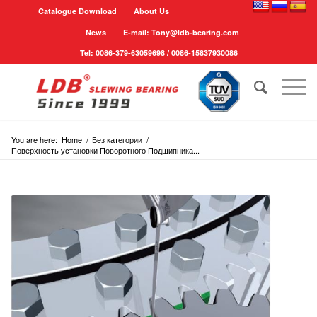
Catalogue Download
About Us
News
E-mail: Tony@ldb-bearing.com
Tel: 0086-379-63059698 / 0086-15837930086
You are here:
Home
/
Без категории
/
Поверхность установки Поворотного Подшипника...