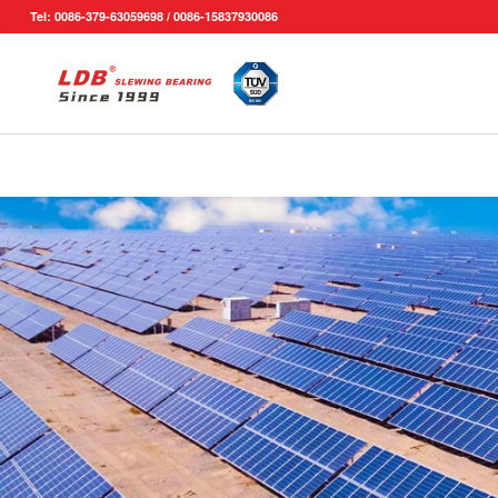
Tel: 0086-379-63059698 / 0086-15837930086