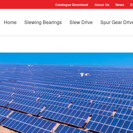
Catalogue Download
About Us
News
E
Home
Slewing Bearings
Slew Drive
Spur Gear Driv