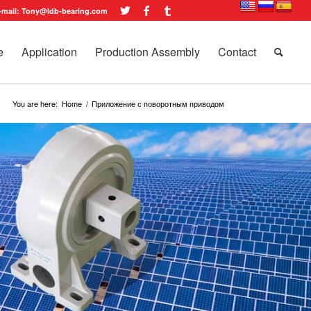
-mail: Tony@ldb-bearing.com
e
Application
Production Assembly
Contact
You are here:
Home
/
Приложение с поворотным приводом