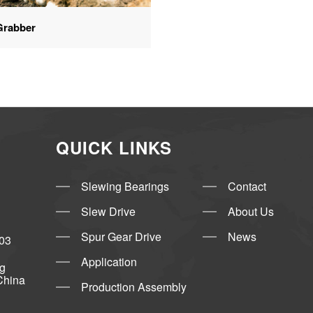
rabber
QUICK LINKS
Slewing Bearings
Contact
Slew Drive
About Us
Spur Gear Drive
News
03
Application
ng
China
Production Assembly