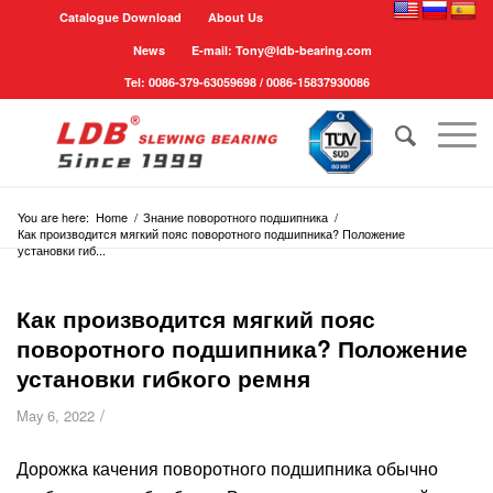
Catalogue Download
About Us
News
E-mail: Tony@ldb-bearing.com
Tel: 0086-379-63059698 / 0086-15837930086
You are here:
Home
/
Знание поворотного подшипника
/
Как производится мягкий пояс поворотного подшипника? Положение
установки гиб...
Как производится мягкий пояс
поворотного подшипника? Положение
установки гибкого ремня
/
May 6, 2022
Дорожка качения поворотного подшипника обычно